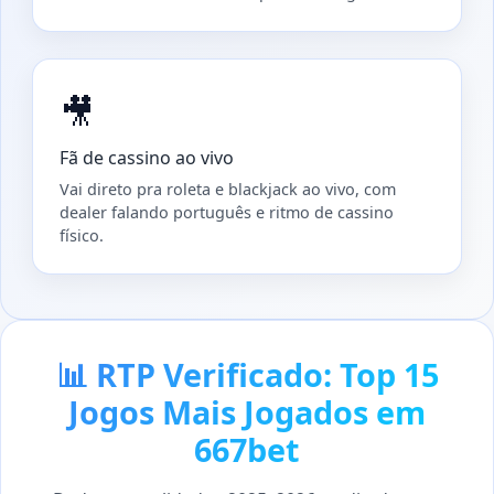
🎥
Fã de cassino ao vivo
Vai direto pra roleta e blackjack ao vivo, com
dealer falando português e ritmo de cassino
físico.
📊 RTP Verificado: Top 15
Jogos Mais Jogados em
667bet