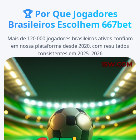
🏆 Por Que Jogadores
Brasileiros Escolhem 667bet
Mais de 120.000 jogadores brasileiros ativos confiam
em nossa plataforma desde 2020, com resultados
consistentes em 2025–2026