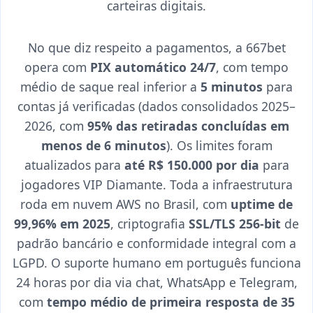
carteiras digitais.
No que diz respeito a pagamentos, a 667bet
opera com
PIX automático 24/7
, com tempo
médio de saque real inferior a
5 minutos
para
contas já verificadas (dados consolidados 2025–
2026, com
95% das retiradas concluídas em
menos de 6 minutos
). Os limites foram
atualizados para
até R$ 150.000 por dia
para
jogadores VIP Diamante. Toda a infraestrutura
roda em nuvem AWS no Brasil, com
uptime de
99,96% em 2025
, criptografia
SSL/TLS 256‑bit
de
padrão bancário e conformidade integral com a
LGPD. O suporte humano em português funciona
24 horas por dia via chat, WhatsApp e Telegram,
com
tempo médio de primeira resposta de 35