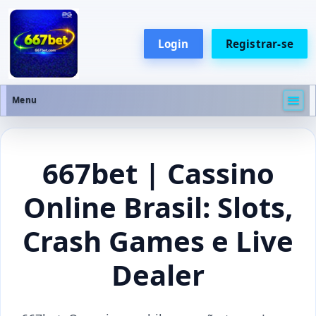
Login
Registrar-se
Menu
667bet | Cassino
Online Brasil: Slots,
Crash Games e Live
Dealer