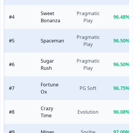
Sweet
Pragmatic
#4
96.48%
Bonanza
Play
Pragmatic
#5
Spaceman
96.50%
Play
Sugar
Pragmatic
#6
96.50%
Rush
Play
Fortune
#7
PG Soft
96.75%
Ox
Crazy
#8
Evolution
96.08%
Time
#9
Mines
Spribe
97.00%