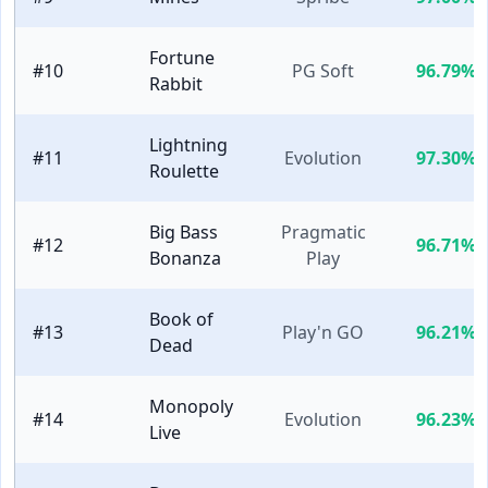
Fortune
#10
PG Soft
96.79%
Rabbit
Lightning
#11
Evolution
97.30%
Roulette
Big Bass
Pragmatic
#12
96.71%
Bonanza
Play
Book of
#13
Play'n GO
96.21%
Dead
Monopoly
#14
Evolution
96.23%
Live