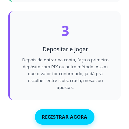
3
Depositar e jogar
Depois de entrar na conta, faça o primeiro
depósito com PIX ou outro método. Assim
que o valor for confirmado, já dá pra
escolher entre slots, crash, mesas ou
apostas.
REGISTRAR AGORA