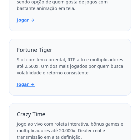
sendo opção de quem gosta de jogos com
bastante animação em tela.
Jogar →
Fortune Tiger
Slot com tema oriental, RTP alto e multiplicadores
até 2.500x. Um dos mais jogados por quem busca
volatilidade e retorno consistente.
Jogar →
Crazy Time
Jogo ao vivo com roleta interativa, bônus games e
multiplicadores até 20.000x. Dealer real e
transmissão em alta definição.