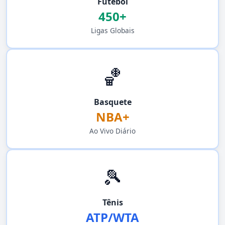
Futebol
450+
Ligas Globais
🏀
Basquete
NBA+
Ao Vivo Diário
🎾
Tênis
ATP/WTA