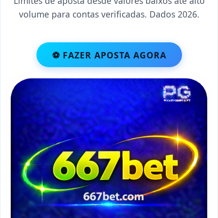
Limites de aposta desde valores baixos até alto
volume para contas verificadas. Dados 2026.
⚽ FAZER APOSTA AGORA