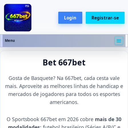
Login
Registrar-se
Menu
Bet 667bet
Gosta de Basquete? Na 667bet, cada cesta vale
mais. Aproveite as melhores linhas de handicap e
mercados de jogadores para todos os esportes
americanos.
O Sportsbook 667bet em 2026 cobre
mais de 30
modalidades
: futebol brasileiro (Séries A/B/C e