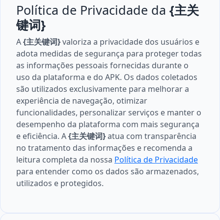
Política de Privacidade da
{主关
键词}
A
{主关键词}
valoriza a privacidade dos usuários e
adota medidas de segurança para proteger todas
as informações pessoais fornecidas durante o
uso da plataforma e do APK. Os dados coletados
são utilizados exclusivamente para melhorar a
experiência de navegação, otimizar
funcionalidades, personalizar serviços e manter o
desempenho da plataforma com mais segurança
e eficiência. A
{主关键词}
atua com transparência
no tratamento das informações e recomenda a
leitura completa da nossa
Política de Privacidade
para entender como os dados são armazenados,
utilizados e protegidos.