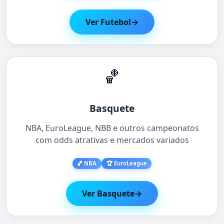
Ver Futebol
→
🏀
Basquete
NBA, EuroLeague, NBB e outros campeonatos
com odds atrativas e mercados variados
🏀 NBA
🏆 EuroLeague
Ver Basquete
→