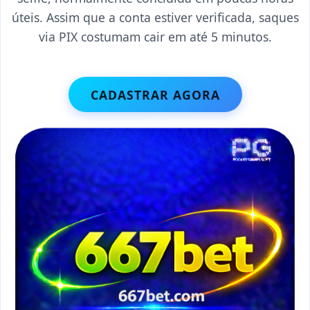
úteis. Assim que a conta estiver verificada, saques
via PIX costumam cair em até 5 minutos.
CADASTRAR AGORA