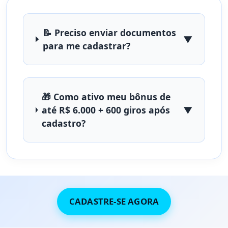
📝 Preciso enviar documentos
▼
para me cadastrar?
🎁 Como ativo meu bônus de
até R$ 6.000 + 600 giros após
▼
cadastro?
CADASTRE-SE AGORA