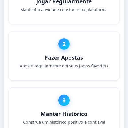
Jogar Regularmente
Mantenha atividade constante na plataforma
2
Fazer Apostas
Aposte regularmente em seus jogos favoritos
3
Manter Histórico
Construa um histórico positivo e confiável