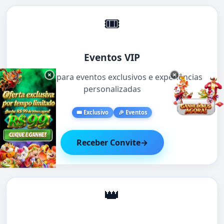
🎟️
Eventos VIP
×
×
Convites para eventos exclusivos e experiências
personalizadas
🎟️ Exclusivo
🎉 Eventos
Receber Convite
→
👑