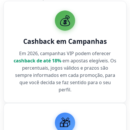
💰
Cashback em Campanhas
Em 2026, campanhas VIP podem oferecer
cashback de até 18%
em apostas elegíveis. Os
percentuais, jogos válidos e prazos são
sempre informados em cada promoção, para
que você decida se faz sentido para o seu
perfil.
🎁