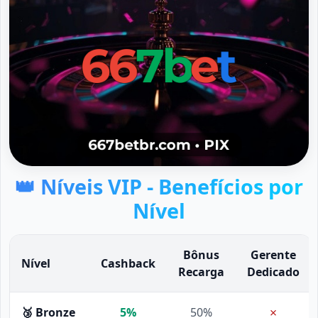
👑 Níveis VIP - Benefícios por
Nível
Bônus
Gerente
Nível
Cashback
Recarga
Dedicado
🥉 Bronze
5%
50%
✗