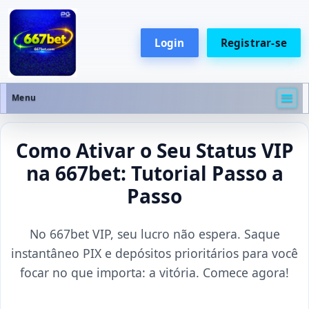
Login
Registrar-se
Menu
Como Ativar o Seu Status VIP
na 667bet: Tutorial Passo a
Passo
No 667bet VIP, seu lucro não espera. Saque
instantâneo PIX e depósitos prioritários para você
focar no que importa: a vitória. Comece agora!