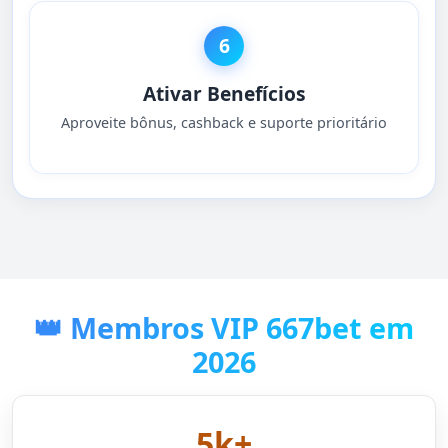
6
Ativar Benefícios
Aproveite bônus, cashback e suporte prioritário
👑 Membros VIP 667bet em
2026
5k+