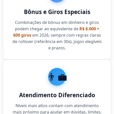
Bônus e Giros Especiais
Combinações de bônus em dinheiro e giros
podem chegar ao equivalente de
R$ 6.000 +
600 giros
em 2026, sempre com regras claras
de rollover (referência em 30x), jogos elegíveis
e prazos.
👨‍💼
Atendimento Diferenciado
Níveis mais altos contam com atendimento
mais próximo para ajudar em dúvidas, limites,