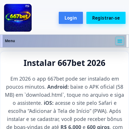
Login
Registrar-se
Menu
Instalar 667bet 2026
Em 2026 o app 667bet pode ser instalado em
poucos minutos.
Android:
baixe o APK oficial (58
MB) em `download.html`, toque no arquivo e siga
o assistente.
iOS:
acesse o site pelo Safari e
escolha “Adicionar à Tela de Início” (PWA). Após
instalar e se cadastrar, você pode receber bônus
de boas‑vindas de até
R$ 6.000
e
600 giros
, com