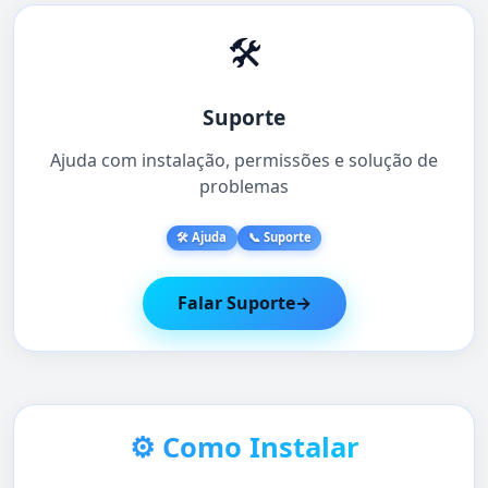
🛠️
Suporte
Ajuda com instalação, permissões e solução de
problemas
🛠️ Ajuda
📞 Suporte
Falar Suporte
→
⚙️ Como Instalar