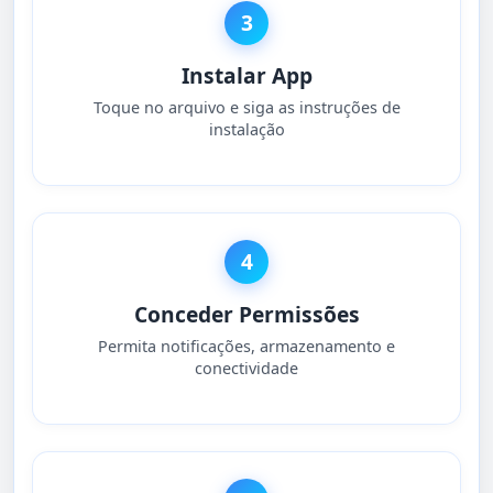
3
Instalar App
Toque no arquivo e siga as instruções de
instalação
4
Conceder Permissões
Permita notificações, armazenamento e
conectividade