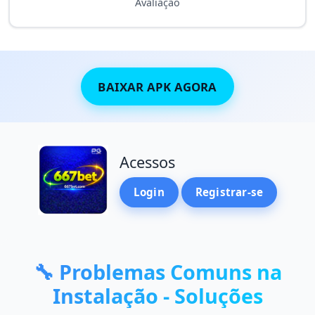
Avaliação
BAIXAR APK AGORA
Acessos
Login
Registrar-se
🔧 Problemas Comuns na
Instalação - Soluções