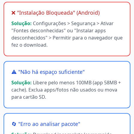
❌ "Instalação Bloqueada" (Android)
Solução:
Configurações > Segurança > Ativar
"Fontes desconhecidas" ou "Instalar apps
desconhecidos" > Permitir para o navegador que
fez o download.
⚠️ "Não há espaço suficiente"
Solução:
Libere pelo menos 100MB (app 58MB +
cache). Exclua apps/fotos não usados ou mova
para cartão SD.
🔄 "Erro ao analisar pacote"