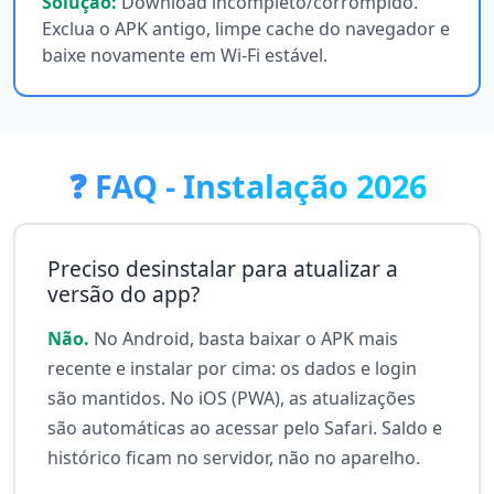
Solução:
Download incompleto/corrompido.
Exclua o APK antigo, limpe cache do navegador e
baixe novamente em Wi‑Fi estável.
❓ FAQ - Instalação 2026
Preciso desinstalar para atualizar a
versão do app?
Não.
No Android, basta baixar o APK mais
recente e instalar por cima: os dados e login
são mantidos. No iOS (PWA), as atualizações
são automáticas ao acessar pelo Safari. Saldo e
histórico ficam no servidor, não no aparelho.