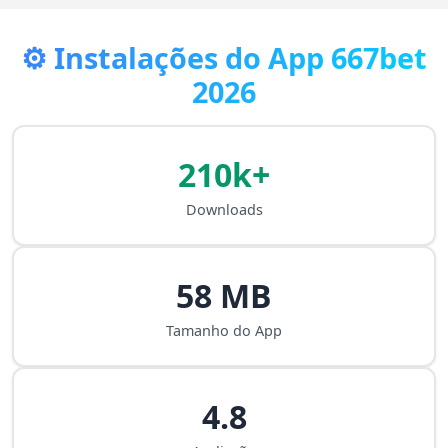
⚙️ Instalações do App 667bet
2026
210k+
Downloads
58 MB
Tamanho do App
4.8